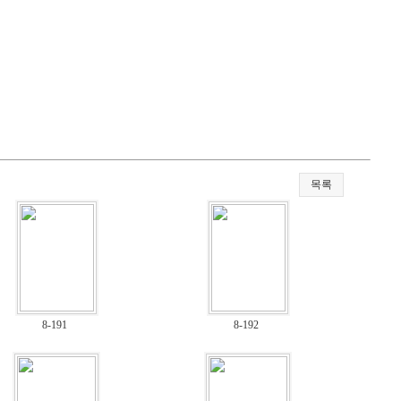
목록
8-191
8-192