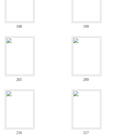
198
199
205
209
216
217