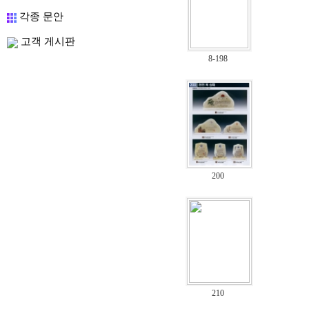
각종 문안
고객 게시판
8-198
200
210