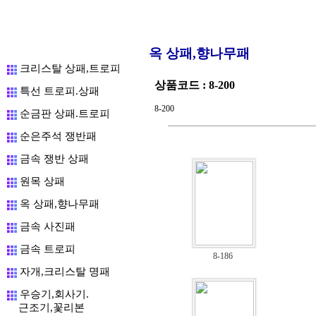
옥 상패,향나무패
크리스탈 상패,트로피
상품코드 : 8-200
특선 트로피.상패
8-200
순금판 상패.트로피
순은주석 쟁반패
금속 쟁반 상패
원목 상패
옥 상패,향나무패
금속 사진패
금속 트로피
8-186
자개,크리스탈 명패
우승기,회사기.
근조기,꽃리본