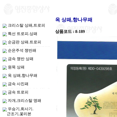
옥 상패,향나무패
크리스탈 상패,트로피
상품코드 : 8-189
특선 트로피.상패
순금판 상패.트로피
순은주석 쟁반패
금속 쟁반 상패
원목 상패
옥 상패,향나무패
금속 사진패
금속 트로피
자개,크리스탈 명패
우승기,회사기.
근조기,꽃리본